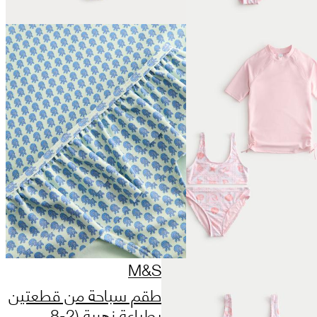
M&S
طقم سباحة من قطعتين
بطباعة زهرية (2-8