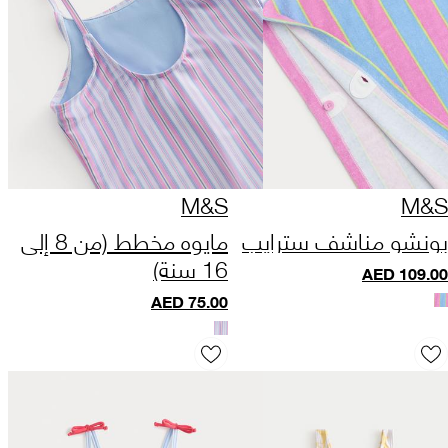
M&S
M&S
بونشو مناشف سترايب
مايوه مخطط (من 8 إلى
16 سنة)
AED
109.00
AED
75.00