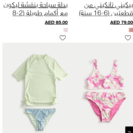
بيكيني تانكيني من
بدلة سباحة بنقشة ليكون
قطعتين (6-16 سنة)
مع أكمام طويلة (2-8
سنوات)
AED
85.00
AED
79.00