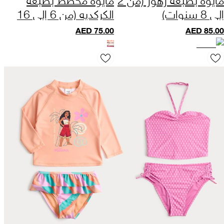
إلى 8 سنوات)
الكركديه (من 6 إلى 16
سنة)
AED
75.00
AED
85.00