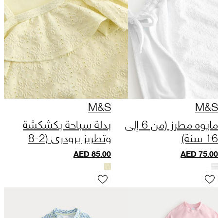
M&S
M&S
مايوه مطرز (من 6 إلى
بدلة سباحة بكشكشة
16 سنة)
وتطريز برودري (2-8
سنوات)
AED
85.00
AED
75.00