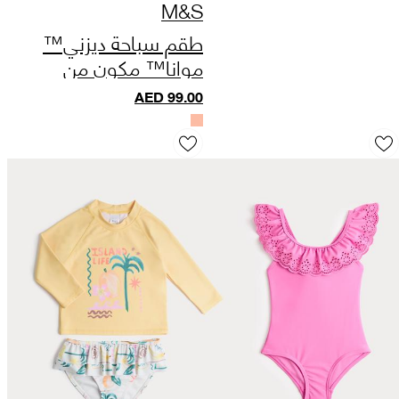
M&S
طقم سباحة ديزني™
موانا™ مكون من
قطعتين (من 2 إلى 8
AED
99.00
سنوات)