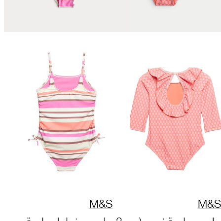
M&S
M&S
مايوه بطبعة زهور (من 2
مايوه مخطط بطبعة