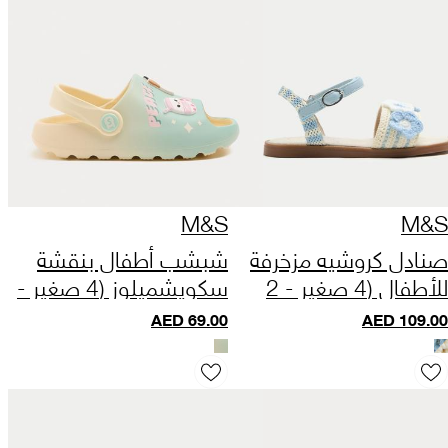
M&S
M&S
صنادل كروشيه مزخرفة
شبشب أطفال بنقشة
للأطفال (4 صغير - 2
سكويشميلوز (4 صغير -
كبير)
2 كبير)
AED
69.00
AED
109.00