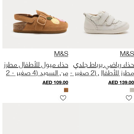
M&S
M&S
حذاء رياضي برباط جلدي
حذاء ميول للأطفال مطرز
مطرز للأطفال (2 صغير -
من السويد (4 صغير - 2
5 صغير)
كبير)
AED
109.00
AED
139.00