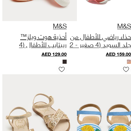
M&S
M&S
حذاء رياضي للأطفال من
أحذية هوت ويلز™
جلد السويد (4 صغير - 2
ريبتايب للأطفال (4
كبير)
صغيرة - 2 كبيرة)
AED
129.00
AED
159.00