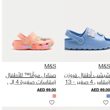
M&S
M&S
شبشب أطفال فروزن
صنادل موآنا™ للأطفال
(مقاس 4 صغير - 13
(مقاسات صغيرة 4 إلى
صغير)
كبيرة 2)
AED
69.00
AED
69.00