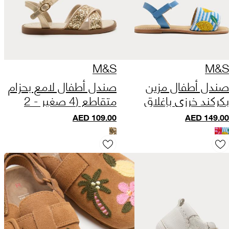
M&S
M&S
صندل أطفال مزين
صندل أطفال لامع بحزام
بكركند خرزي بإغلاق
متقاطع (4 صغير - 2
لاصق (10 صغير - 4
كبير)
AED
109.00
AED
149.00
كبير)