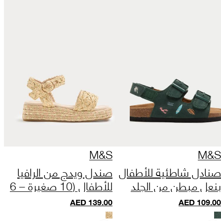
M&S
M&S
صنادل شاطئية للأطفال
صندل ويدج من الرافيا
بنعل مبطن من الجلد
للأطفال (10 صغيرة – 6
المدبوغ المطرز (مقاسات
كبيرة)
AED
139.00
AED
109.00
من 4 صغير إلى 2 كبير)