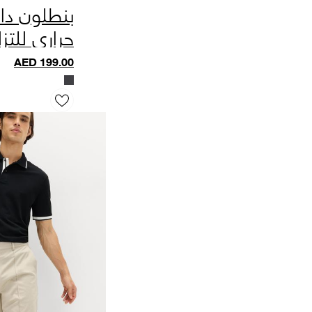
بنطلون دا
حراري للتز
AED
199.00