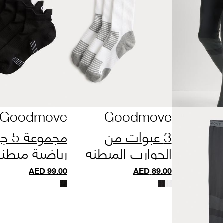
Goodmove
Goodmove
3 عبوات من
مجموع
الجوارب المبطنه
رياضية مبطن
العاكسة من كول
القطن
AED
99.00
AED
89.00
آند فريش™