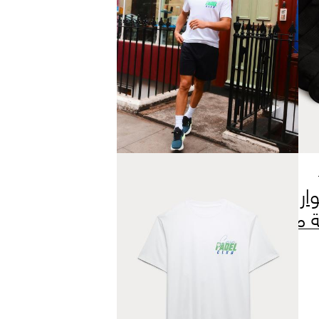
ة 5 جوارب
ة من