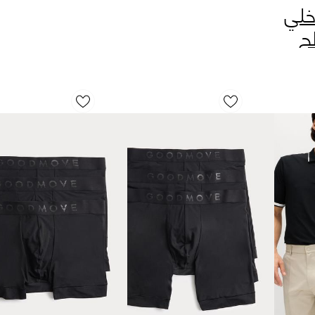
خلي
لج