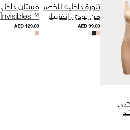
تنورة داخلية للخصر
فستان داخلي
من بودي إنفزيبلز
Invisibles™
مع تقنية كول
ol Comfort™
AED
129.00
AED
99.00
كومفورت
لي
د
قنية