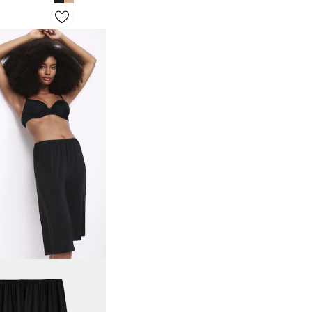
سيكريت س