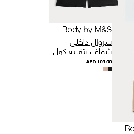
Body by M&S
سروال داخلي
شفاف بتقنية كول
كومفورت
AED
109.00
Bo