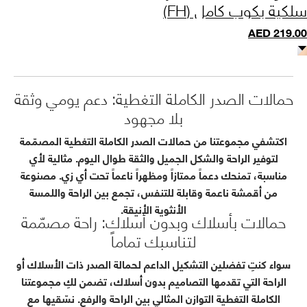
سلكية بكوب كامل (FH)
AED
219.00
حمالات الصدر الكاملة التغطية: دعم يومي وثقة
بلا مجهود
اكتشفي مجموعتنا من حمالات الصدر الكاملة التغطية المصمّمة
لتوفير الراحة والشكل الجميل والثقة طوال اليوم. مثالية لأي
مناسبة، تمنحك دعماً ممتازاً ومظهراً ناعماً تحت أي زي. مصنوعة
من أقمشة ناعمة وقابلة للتنفس، تجمع بين الراحة واللمسة
الأنثوية الأنيقة.
حمالات بأسلاك وبدون أسلاك: راحة مصمّمة
لتناسبك تماماً
سواء كنتِ تفضلين التشكيل الداعم لحمالة الصدر ذات الأسلاك أو
الراحة التي تقدمها التصاميم بدون أسلاك، تضمن لكِ مجموعتنا
الكاملة التغطية التوازن المثالي بين الراحة والرفع. نسّقيها مع