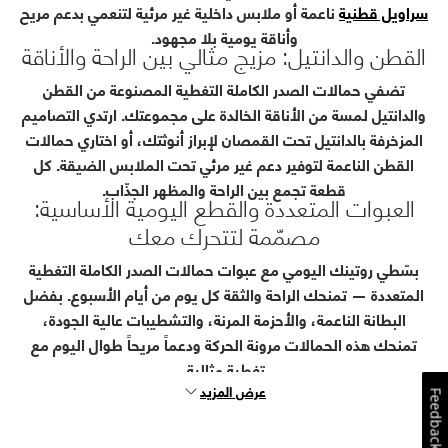
سراويل قطنية
ناعمة أو ملابس داخلية غير مرئية لتنعمي بدعم مريح
وأناقة يومية بلا مجهود.
القطن والدانتيل: مزيج مثالي بين الراحة والأناقة
تضفي حمالات الصدر الكاملة التغطية المصنوعة من القطن
والدانتيل لمسة من الأناقة الخالدة على مجموعتك. ارتدي التصاميم
المزخرفة بالدانتيل تحت القمصان لإبراز أنوثتك، أو اختاري حمالات
القطن الناعمة لتوفير دعم غير مرئي تحت الملابس الضيقة. كل
قطعة تجمع بين الراحة والمظهر الجذّاب.
العبوات المتعددة والقطع اليومية الأساسية:
مصمّمة لتتحرك معك
بسّطي روتينك اليومي مع عبوات حمالات الصدر الكاملة التغطية
المتعددة — تمنحك الراحة والثقة كل يوم من أيام الأسبوع. بفضل
البطانة الناعمة، والأحزمة المرنة، والتشطيبات عالية الجودة،
تمنحك هذه الحمالات مرونة الحركة ودعماً مريحاً طوال اليوم مع
تغطية مثالية.
عرض المزيد
Feedback
Page
1