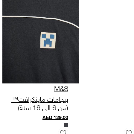
M&S
بيجامات ماينكرافت™
(من 6 إلى 16 سنة)
AED
129.00