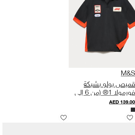
M&S
قميص بولو بشبكة
فورمولا 1® (من 6 إلى
16 سنة)
AED
139.00