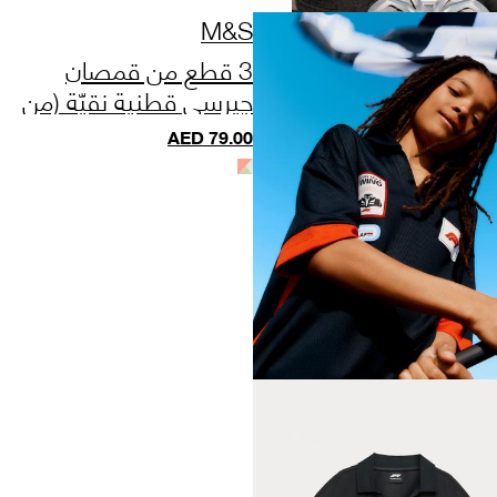
M&S
3 قطع من قمصان
جيرسي قطنية نقيّة (من
0 إلى 5 سنوات)
AED
79.00