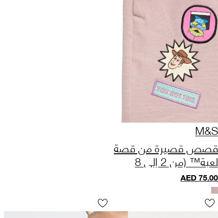
M&S
قصص قصيرة من قصة
لعبة™ (من 2 إلى 8
سنوات)
AED
75.00