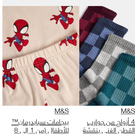
M&S
M&S
4 أزواج من جوارب
بيجامات سبايدرمان™
القطن الغني بنقشة
للأطفال (من 1 إلى 8