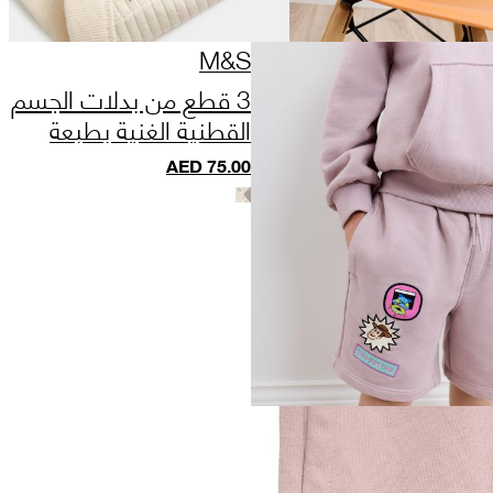
M&S
3 قطع من بدلات الجسم
القطنية الغنية بطبعة
الديناصور (من 7 أرطال
AED
75.00
إلى 3 سنوات)