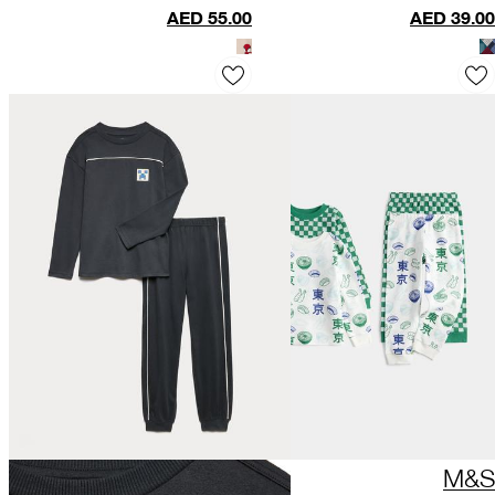
الشطرنج (مقاس 6 صغير
سنوات)
AED
55.00
AED
39.00
- 7 كبير)
M&S