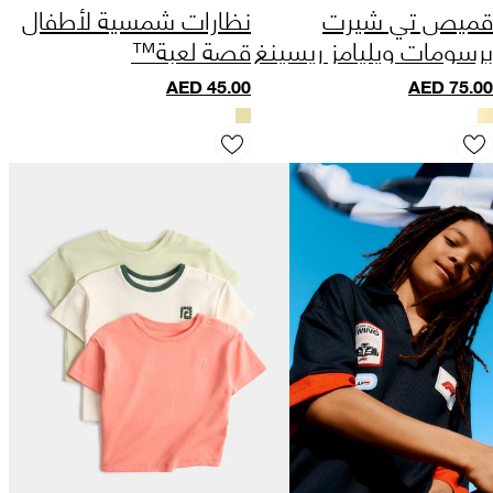
قميص تي شيرت
نظارات شمسية لأطفال
برسومات ويليامز ريسينغ
قصة لعبة™
من القطن الخالص (من 6
AED
45.00
AED
75.00
إلى 16 سنة)