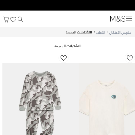
Get 10% off your first order after signing up. T&C apply*
التشكيلات الجديدة
ملابس الأطفال
الأولاد
التشكيلات الجديدة
-