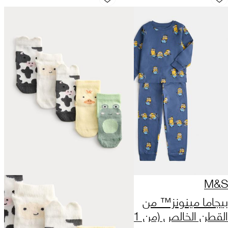
M&S
بيجاما مينونز™ من
القطن الخالص (من 1 إلى