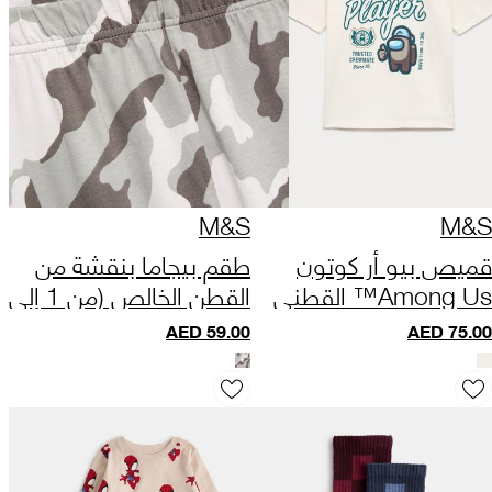
M&S
M&S
قميص بيو أر كوتون
طقم بيجاما بنقشة من
Among Us™ القطني
القطن الخالص (من 1 إلى
النقي (من 6 إلى 16
16 سنة)
AED
59.00
AED
75.00
سنة)