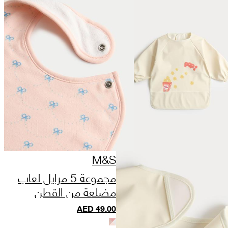
M&S
مجموعة 5 مرايل لعاب
مضلعة من القطن
بنقشة فيونكة
AED
49.00