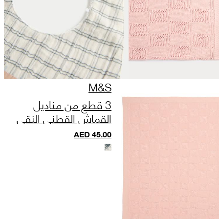
M&S
3 قطع من مناديل
القماش القطني النقي
AED
45.00