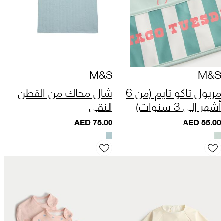
M&S
M&S
مريول تاكو تايم (من 6
شال محاك من القطن
أشهر إلى 3 سنوات)
النقي
AED
75.00
AED
55.00