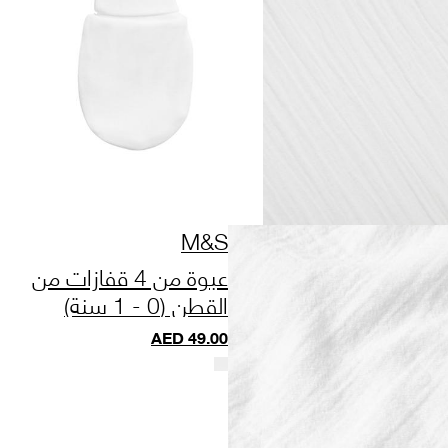
M&S
عبوة من 4 قفازات من
القطن (0 - 1 سنة)
AED
49.00