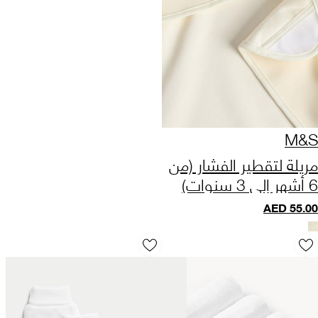
M&S
مريلة لتقطير الفشار (من
6 أشهر إلى 3 سنوات)
AED
55.00