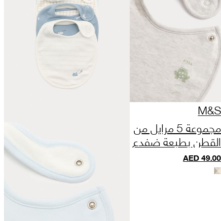
M&S
مجموعة 5 مرايل من
القطن بطبعة ضفدع
AED
49.00