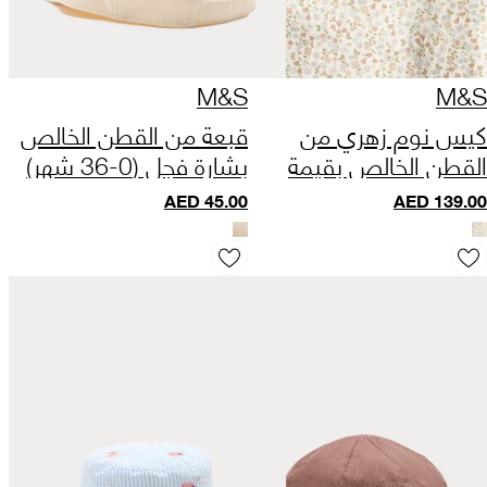
M&S
M&S
كيس نوم زهري من
قبعة من القطن الخالص
القطن الخالص بقيمة
بشارة فجل (0-36 شهر)
توغ 2.5 (من 0 إلى 3
AED
45.00
AED
139.00
سنوات)