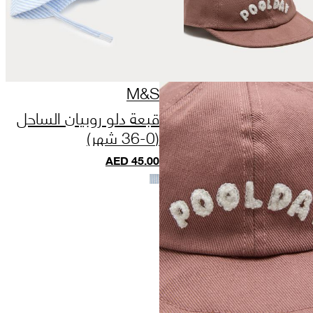
M&S
قبعة دلو روبيان الساحل
(0-36 شهر)
AED
45.00